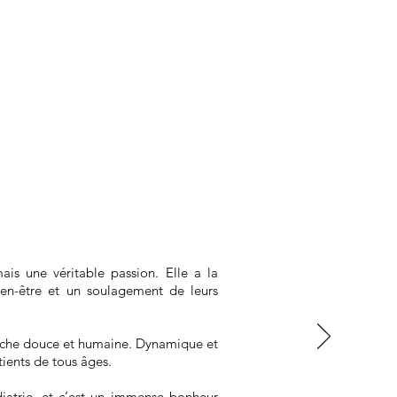
ais une véritable passion. Elle a la
ien-être et un soulagement de leurs
oche douce et humaine. Dynamique et
tients de tous âges.
édiatrie, et c’est un immense bonheur