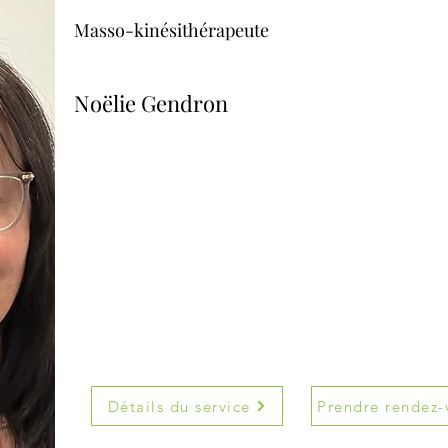
Masso-kinésithérapeute
Noëlie Gendron
Détails du service
Prendre rendez-