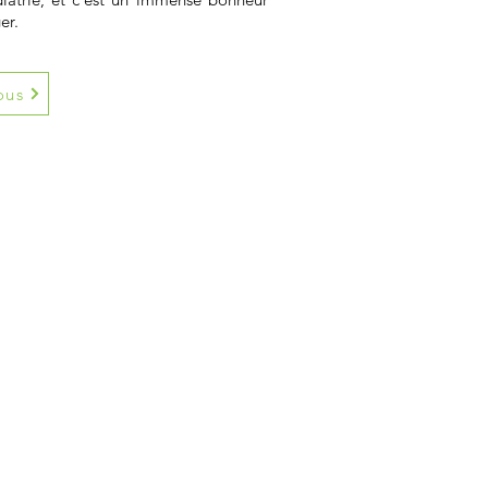
er.
ous